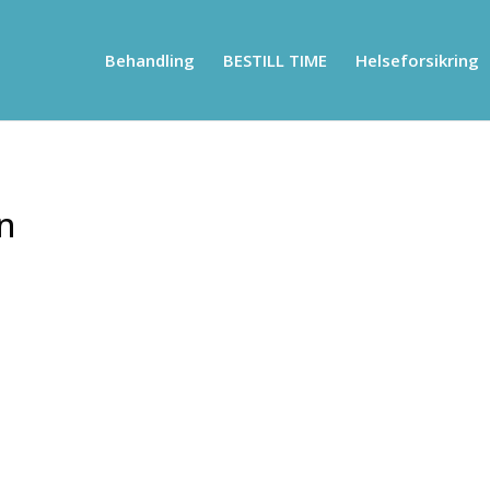
Behandling
BESTILL TIME
Helseforsikring
n