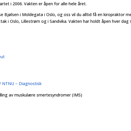
artet i 2006. Vakten er åpen for alle-hele året.
 Bjølsen i Moldegata i Oslo, og oss vil du alltid få en kiropraktor me
ak i Oslo, Lillestrøm og i Sandvika. Vakten har holdt åpen hver dag s
eut
v/ NTNU – Diagnostisk
ehandling av muskulære smertesyndromer (IMS)