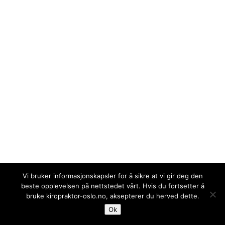
Vi bruker informasjonskapsler for å sikre at vi gir deg den
beste opplevelsen på nettstedet vårt. Hvis du fortsetter å
bruke kiropraktor-oslo.no, aksepterer du herved dette.
BESTILL
RING
KART
Ok
TIME