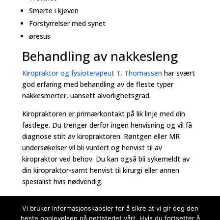
Smerte i kjeven
Forstyrrelser med synet
øresus
Behandling av nakkesleng
Kiropraktor og fysioterapeut T. Thomassen
har svært
god erfaring med behandling av de fleste typer
nakkesmerter, uansett alvorlighetsgrad.
Kiropraktoren er primærkontakt på lik linje med din
fastlege. Du trenger derfor ingen henvisning og vil få
diagnose stilt av kiropraktoren. Røntgen eller MR
undersøkelser vil bli vurdert og henvist til av
kiropraktor ved behov. Du kan også bli sykemeldt av
din kiropraktor-samt henvist til kirurgi eller annen
spesialist hvis nødvendig.
Vi bruker informasjonskapsler for å sikre at vi gir deg den
beste opplevelsen på nettstedet vårt. Hvis du fortsetter å