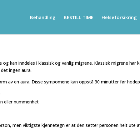
Behandling
BESTILL TIME
Helseforsikring
e og kan inndeles i klassisk og vanlig migrene. Klassisk migrene har k
 det ingen aura.
 form av en aura. Disse sympomene kan oppstå 30 minutter før hodepi
e
ben eller nummenhet
person, men viktigste kjennetegn er at den setter personen helt ute av
: