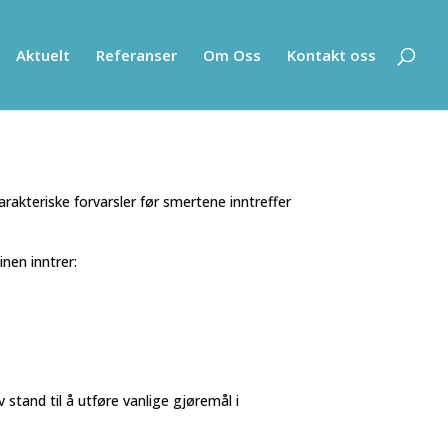
Aktuelt
Referanser
Om Oss
Kontakt oss
arakteriske forvarsler før smertene inntreffer
nen inntrer:
 stand til å utføre vanlige gjøremål i