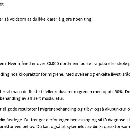
et
er så voldsom at du ikke klarer å gjøre noen ting
lem. Hver måned er over 30.000 nordmenn borte fra jobb eller skole 
dling hos kiropraktor for migrene. Med øvelser og enkelte livvstilsrå
ter vil man i de fleste tilfeller reduserer migrenen med opptil 50%. D
behandling av affisert muskulatur.
 til gode resultater i migrenebehandling og tilbyr også akupunktur 
din fastlege. Du trenger derfor ingen henvisning og vil få diagnose s
ropraktor ved behov. Du kan også bli sykemeldt av din kiropraktor-samt h